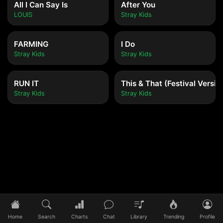
All I Can Say Is
After You
LOUIS
Stray Kids
FARMING
I Do
Stray Kids
Stray Kids
RUN IT
This & That (Festival Versio
Stray Kids
Stray Kids
Tidak ada lagu yang diputar
Pilih lagu untuk mulai mendengarkan
Home
Search
Charts
Chat
Library
Trending
Profile
0:00
/
0:00