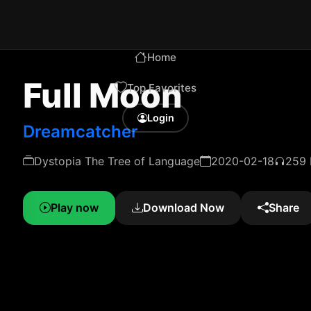
Home
Full Moon
Top Favorites
Login
Dreamcatcher
Dystopia The Tree of Language
2020-02-18
259 
Play now
Download Now
Share