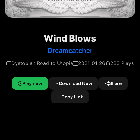
Wind Blows
Dreamcatcher
Dystopia : Road to Utopia
2021-01-26
283 Plays
Play now
Download Now
Share
Copy Link