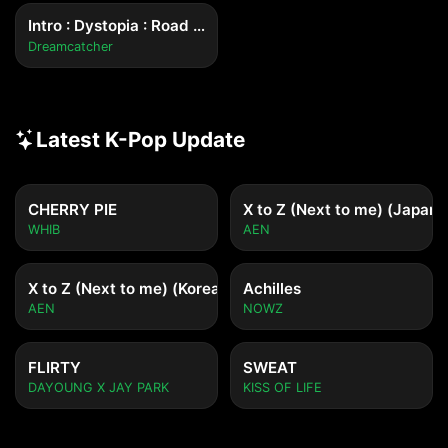
Intro : Dystopia : Road to Utopia
Dreamcatcher
Latest K-Pop Update
CHERRY PIE
X to Z (Next to me) (Japane
WHIB
AEN
X to Z (Next to me) (Korean ver.)
Achilles
AEN
NOWZ
FLIRTY
SWEAT
DAYOUNG X JAY PARK
KISS OF LIFE