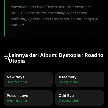
download lagu Wind Blows oleh Dreamcatcher
MP3 320kbps gratis, streaming cepat tanpa
buffering, update lagu terbaru setiap hari hanya di
Matikiri.
Lainnya dari Album: Dystopia : Road to
Utopia
New days
4 Memory
Dreamcatcher
Dreamcatcher
Poison Love
Odd Eye
Dreamcatcher
Dreamcatcher