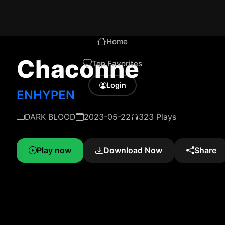
Home
Chaconne
Top Favorites
Login
ENHYPEN
DARK BLOOD
2023-05-22
323 Plays
Play now
Download Now
Share