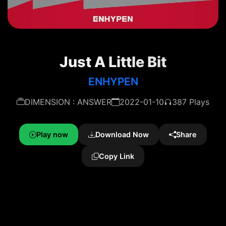
Just A Little Bit
ENHYPEN
DIMENSION : ANSWER
2022-01-10
387 Plays
Play now
Download Now
Share
Copy Link