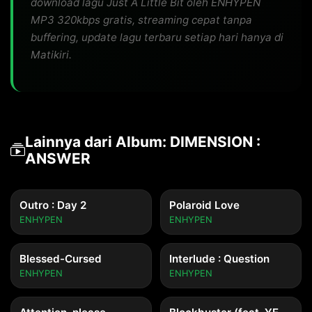
download lagu Just A Little Bit oleh ENHYPEN
MP3 320kbps gratis, streaming cepat tanpa
buffering, update lagu terbaru setiap hari hanya di
Matikiri.
Lainnya dari Album: DIMENSION :
ANSWER
Outro : Day 2
Polaroid Love
ENHYPEN
ENHYPEN
Blessed-Cursed
Interlude : Question
ENHYPEN
ENHYPEN