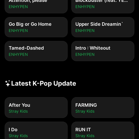
Attention, please
Blockbuster (feat. YEONJUN of TOMORROW X TOGETHER)
ENHYPEN
ENHYPEN
Go Big or Go Home
Upper Side Dreamin`
ENHYPEN
ENHYPEN
Tamed-Dashed
Intro : Whiteout
ENHYPEN
ENHYPEN
Latest K-Pop Update
After You
FARMING
Stray Kids
Stray Kids
I Do
RUN IT
Stray Kids
Stray Kids