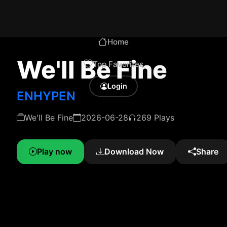
Home
We'll Be Fine
Top Favorites
Login
ENHYPEN
We'll Be Fine
2026-06-28
269 Plays
Play now
Download Now
Share