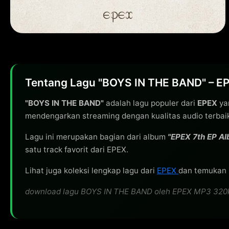
Tentang Lagu "BOYS IN THE BAND" – E
"BOYS IN THE BAND"
adalah lagu populer dari
EPEX
yan
mendengarkan streaming dengan kualitas audio terbai
Lagu ini merupakan bagian dari album
"EPEX 7th EP Al
satu track favorit dari EPEX.
Lihat juga koleksi lengkap lagu dari
EPEX
dan temukan l
download lagu BOYS IN THE BAND oleh EPEX MP3 320kbps 