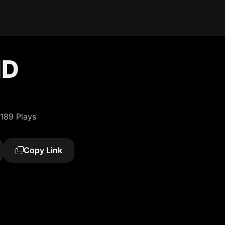
ND
189 Plays
Copy Link