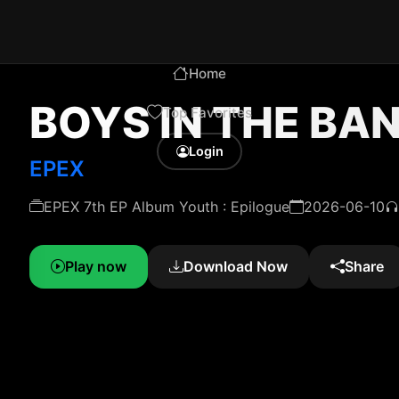
Home
BOYS IN THE BA
Top Favorites
Login
EPEX
EPEX 7th EP Album Youth : Epilogue
2026-06-10
Play now
Download Now
Share