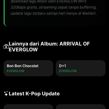
download lagu Moon oleh EVERGLOW MP3
320kbps gratis, streaming cepat tanpa buffering,
update lagu terbaru setiap hari hanya di Matikiri.
Lainnya dari Album: ARRIVAL OF
EVERGLOW
Bon Bon Chocolat
D+1
EVERGLOW
EVERGLOW
Latest K-Pop Update