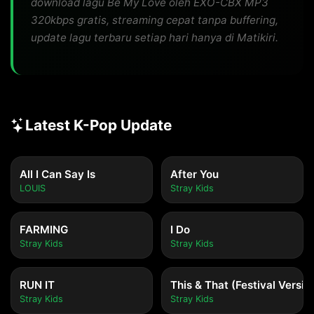
download lagu Be My Love oleh EXO-CBX MP3
320kbps gratis, streaming cepat tanpa buffering,
update lagu terbaru setiap hari hanya di Matikiri.
Latest K-Pop Update
All I Can Say Is
After You
LOUIS
Stray Kids
FARMING
I Do
Stray Kids
Stray Kids
RUN IT
This & That (Festival Versio
Stray Kids
Stray Kids