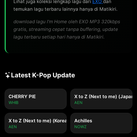
Lihat juga koleksi lengkap lagu dari
EXO
dan
temukan lagu terbaru lainnya hanya di Matikiri.
download lagu I'm Home oleh EXO MP3 320kbps
gratis, streaming cepat tanpa buffering, update
lagu terbaru setiap hari hanya di Matikiri.
Latest K-Pop Update
CHERRY PIE
X to Z (Next to me) (Japane
WHIB
AEN
X to Z (Next to me) (Korean ver.)
Achilles
AEN
NOWZ