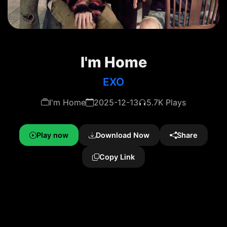
I'm Home
EXO
I'm Home
2025-12-13
5.7K Plays
Play now
Download Now
Share
Copy Link