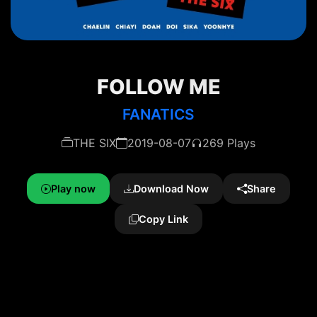
FOLLOW ME
FANATICS
THE SIX
2019-08-07
269 Plays
Play now
Download Now
Share
Copy Link