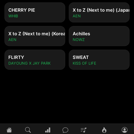
CHERRY PIE
X to Z (Next to me) (Japane
WHIB
AEN
X to Z (Next to me) (Korean ver.)
Achilles
AEN
NOWZ
FLIRTY
SWEAT
DAYOUNG X JAY PARK
KISS OF LIFE
Tidak ada lagu yang diputar
Pilih lagu untuk mulai mendengarkan