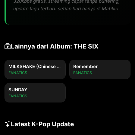
320kbps gratis, streaming cepat tanpa buffering,
update lagu terbaru setiap hari hanya di Matikiri.
Lainnya dari Album: THE SIX
MILKSHAKE (Chinese Ver.)
Remember
FANATICS
FANATICS
SUNDAY
FANATICS
Latest K-Pop Update