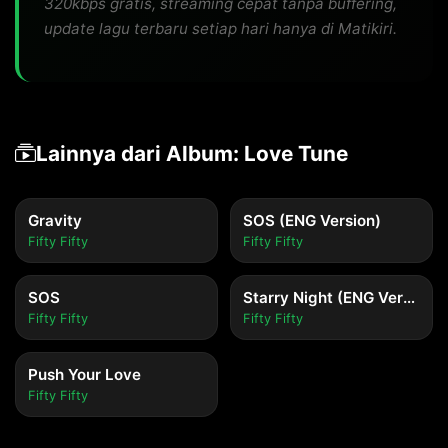
320kbps gratis, streaming cepat tanpa buffering,
update lagu terbaru setiap hari hanya di Matikiri.
Lainnya dari Album: Love Tune
Gravity
SOS (ENG Version)
Fifty Fifty
Fifty Fifty
SOS
Starry Night (ENG Version)
Fifty Fifty
Fifty Fifty
Push Your Love
Fifty Fifty