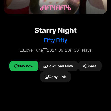
Starry Night
Fifty Fifty
Love Tune
2024-09-20
361 Plays
Play now
Download Now
Share
Copy Link