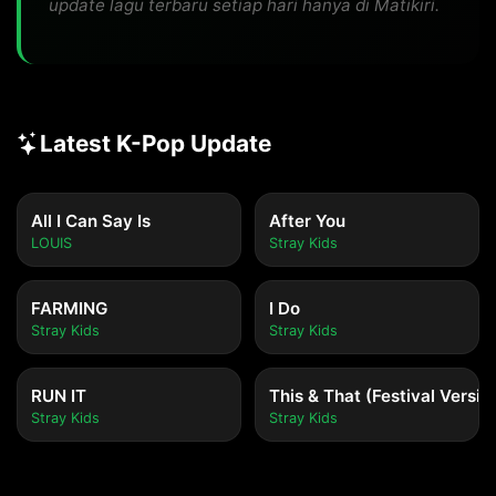
update lagu terbaru setiap hari hanya di Matikiri.
Latest K-Pop Update
All I Can Say Is
After You
LOUIS
Stray Kids
FARMING
I Do
Stray Kids
Stray Kids
RUN IT
This & That (Festival Versio
Stray Kids
Stray Kids