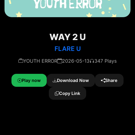
WAY 2 U
FLARE U
YOUTH ERROR
2026-05-13
347 Plays
Play now
Download Now
Share
Copy Link