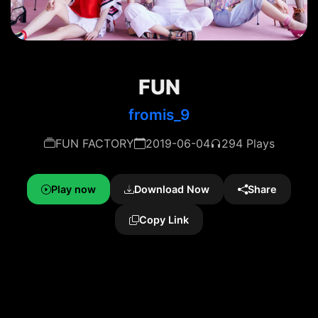
FUN
fromis_9
FUN FACTORY
2019-06-04
294 Plays
Play now
Download Now
Share
Copy Link