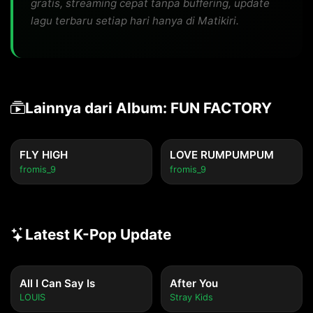
gratis, streaming cepat tanpa buffering, update
lagu terbaru setiap hari hanya di Matikiri.
Lainnya dari Album: FUN FACTORY
FLY HIGH
LOVE RUMPUMPUM
fromis_9
fromis_9
Latest K-Pop Update
All I Can Say Is
After You
LOUIS
Stray Kids