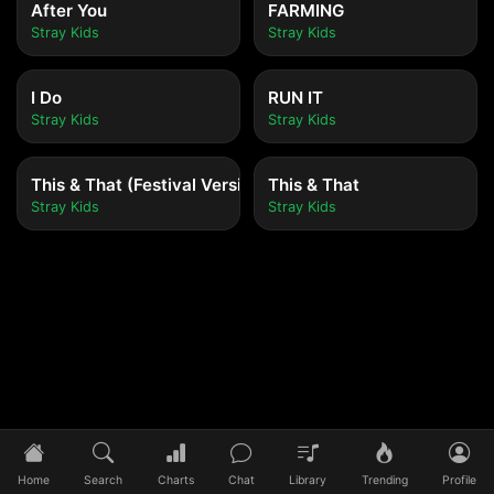
After You
FARMING
Stray Kids
Stray Kids
I Do
RUN IT
Stray Kids
Stray Kids
This & That (Festival Version)
This & That
Stray Kids
Stray Kids
Tidak ada lagu yang diputar
Pilih lagu untuk mulai mendengarkan
Home
Search
Charts
Chat
Library
Trending
Profile
0:00
/
0:00