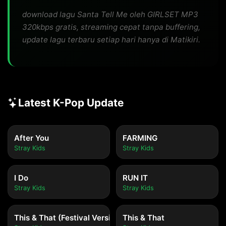
download lagu Santa Tell Me oleh GIRLSET MP3
320kbps gratis, streaming cepat tanpa buffering,
update lagu terbaru setiap hari hanya di Matikiri.
Latest K-Pop Update
After You
FARMING
Stray Kids
Stray Kids
I Do
RUN IT
Stray Kids
Stray Kids
This & That (Festival Version)
This & That