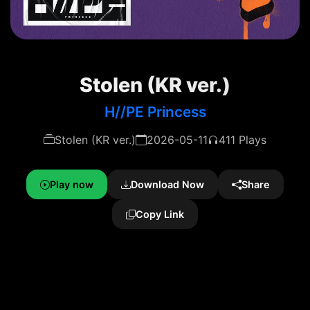
Stolen (KR ver.)
H//PE Princess
Stolen (KR ver.)
2026-05-11
411 Plays
Play now
Download Now
Share
Copy Link