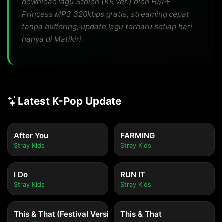
download lagu Stolen (KR ver.) oleh H//PE
Princess MP3 320kbps gratis, streaming cepat
tanpa buffering, update lagu terbaru setiap hari
hanya di Matikiri.
Latest K-Pop Update
After You
FARMING
Stray Kids
Stray Kids
I Do
RUN IT
Stray Kids
Stray Kids
This & That (Festival Version)
This & That