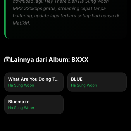
download lagu Hey There oleh Ha Sung Woon
MP3 320kbps gratis, streaming cepat tanpa
buffering, update lagu terbaru setiap hari hanya di
Matikiri.
Lainnya dari Album: BXXX
What Are You Doing Today
BLUE
Ha Sung Woon
Ha Sung Woon
Bluemaze
Ha Sung Woon