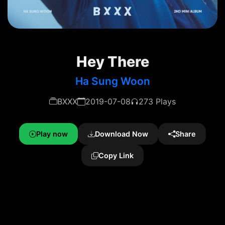
Hey There
Ha Sung Woon
BXXX
2019-07-08
273 Plays
Play now
Download Now
Share
Copy Link