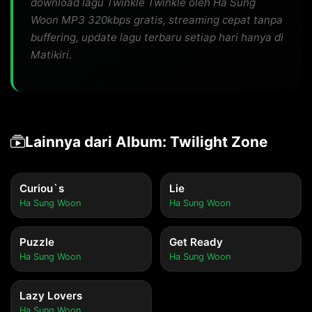
download lagu Twinkle Twinkle oleh Ha Sung
Woon MP3 320kbps gratis, streaming cepat tanpa
buffering, update lagu terbaru setiap hari hanya di
Matikiri.
Lainnya dari Album: Twilight Zone
Curiou`s
Lie
Ha Sung Woon
Ha Sung Woon
Puzzle
Get Ready
Ha Sung Woon
Ha Sung Woon
Lazy Lovers
Ha Sung Woon