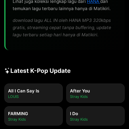
Lihat juga koleksi lengkap lagu dari
HANA
dan
temukan lagu terbaru lainnya hanya di Matikiri.
download lagu ALL IN oleh HANA MP3 320kbps
gratis, streaming cepat tanpa buffering, update
lagu terbaru setiap hari hanya di Matikiri.
Latest K-Pop Update
All I Can Say Is
After You
LOUIS
Stray Kids
FARMING
I Do
Stray Kids
Stray Kids