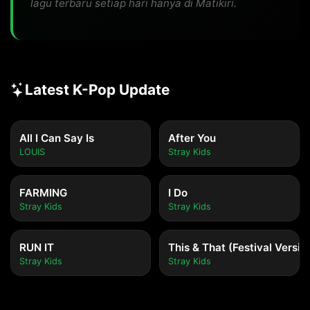
lagu terbaru setiap hari hanya di Matikiri.
Latest K-Pop Update
All I Can Say Is
After You
LOUIS
Stray Kids
FARMING
I Do
Stray Kids
Stray Kids
RUN IT
This & That (Festival Versio
Stray Kids
Stray Kids