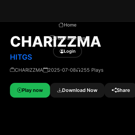
Home
CHARIZZMA
Top Favorites
Login
HITGS
CHARIZZMA
2025-07-08
255 Plays
Play now
Download Now
Share