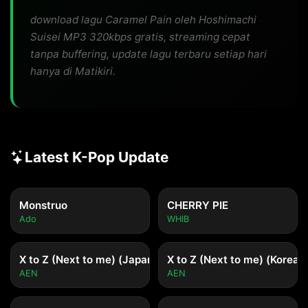
download lagu Caramel Pain oleh Hoshimachi
Suisei MP3 320kbps gratis, streaming cepat
tanpa buffering, update lagu terbaru setiap hari
hanya di Matikiri.
Latest K-Pop Update
Monstruo
CHERRY PIE
Ado
WHIB
X to Z (Next to me) (Japanese ver.)
X to Z (Next to me) (Korean 
AEN
AEN