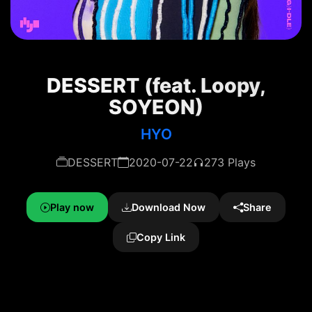
DESSERT (feat. Loopy,
SOYEON)
HYO
DESSERT
2020-07-22
273 Plays
Play now
Download Now
Share
Copy Link