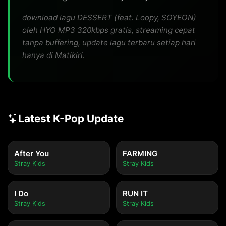
download lagu DESSERT (feat. Loopy, SOYEON)
oleh HYO MP3 320kbps gratis, streaming cepat
tanpa buffering, update lagu terbaru setiap hari
hanya di Matikiri.
Latest K-Pop Update
After You
FARMING
Stray Kids
Stray Kids
I Do
RUN IT
Stray Kids
Stray Kids