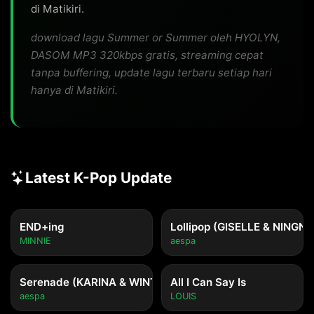
di Matikiri.
download lagu Summer or Summer oleh HYOLYN,
DASOM MP3 320kbps gratis, streaming cepat
tanpa buffering, update lagu terbaru setiap hari
hanya di Matikiri.
Latest K-Pop Update
END+ing
Lollipop (GISELLE & NINGNI
MINNIE
aespa
Serenade (KARINA & WINTER)
All I Can Say Is
aespa
LOUIS