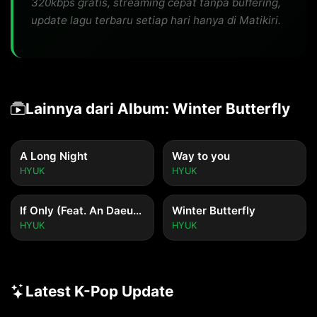
320kbps gratis, streaming cepat tanpa buffering,
update lagu terbaru setiap hari hanya di Matikiri.
Lainnya dari Album: Winter Butterfly
A Long Night
Way to you
HYUK
HYUK
If Only (Feat. An Daeun of THE ADE)
Winter Butterfly
HYUK
HYUK
Latest K-Pop Update