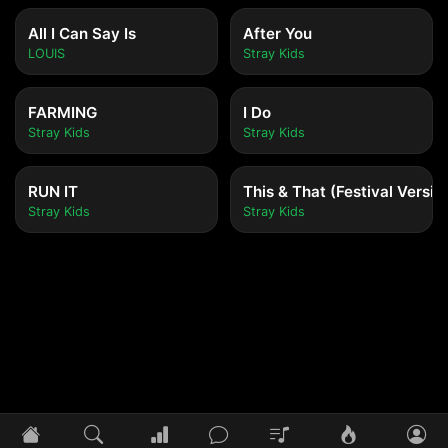
All I Can Say Is
After You
LOUIS
Stray Kids
FARMING
I Do
Stray Kids
Stray Kids
RUN IT
This & That (Festival Versio
Stray Kids
Stray Kids
Tidak ada lagu yang diputar
Pilih lagu untuk mulai mendengarkan