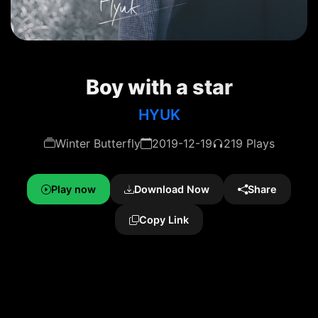
Boy with a star
HYUK
Winter Butterfly
2019-12-19
219 Plays
Play now
Download Now
Share
Copy Link