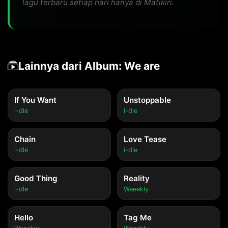
lagu terbaru setiap hari hanya di Matikiri.
Lainnya dari Album: We are
If You Want
Unstoppable
i-dle
i-dle
Chain
Love Tease
i-dle
i-dle
Good Thing
Reality
i-dle
Weeekly
Hello
Tag Me