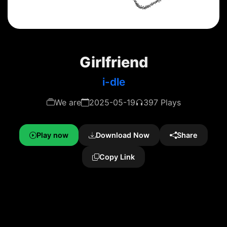
Girlfriend
i-dle
We are
2025-05-19
397 Plays
Play now
Download Now
Share
Copy Link