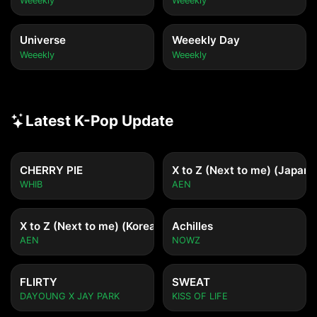
Weeekly
Weeekly
Universe
Weeekly Day
Weeekly
Weeekly
Latest K-Pop Update
CHERRY PIE
X to Z (Next to me) (Japane
WHIB
AEN
X to Z (Next to me) (Korean ver.)
Achilles
AEN
NOWZ
FLIRTY
SWEAT
DAYOUNG X JAY PARK
KISS OF LIFE