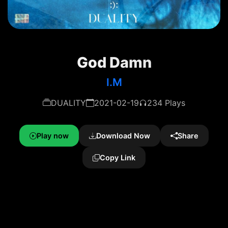
God Damn
I.M
DUALITY
2021-02-19
234 Plays
Play now
Download Now
Share
Copy Link