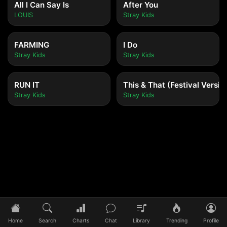
All I Can Say Is
After You
LOUIS
Stray Kids
FARMING
I Do
Stray Kids
Stray Kids
RUN IT
This & That (Festival Versio
Stray Kids
Stray Kids
Tidak ada lagu yang diputar
Pilih lagu untuk mulai mendengarkan
Home
Search
Charts
Chat
Library
Trending
Profile
0:00
/
0:00