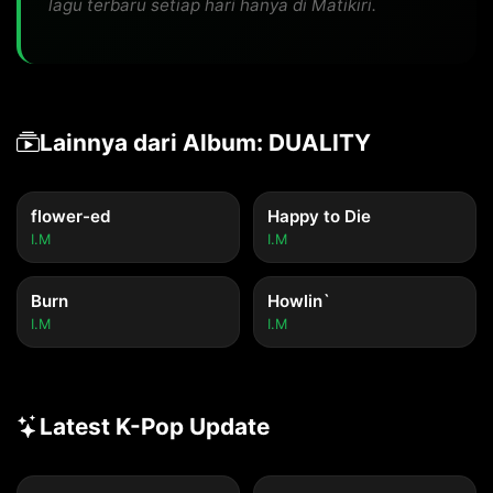
lagu terbaru setiap hari hanya di Matikiri.
Lainnya dari Album: DUALITY
flower-ed
Happy to Die
I.M
I.M
Burn
Howlin`
I.M
I.M
Latest K-Pop Update