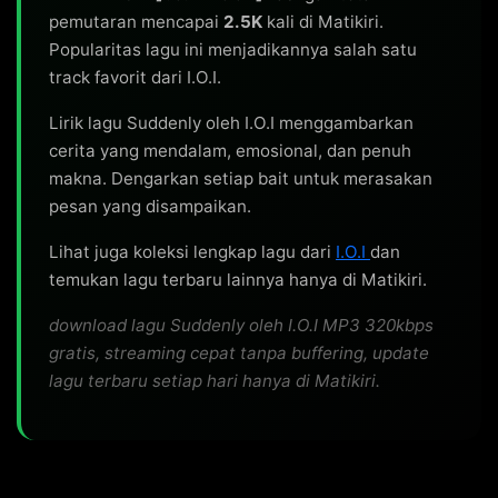
In the midnight

pemutaran mencapai
2.5K
kali di Matikiri.
Byeolcheoreom gamjeongdeuri ssodajyeo

Popularitas lagu ini menjadikannya salah satu
Oh, gapjagi

track favorit dari I.O.I.
Neoe daehan geuriume samuchyeo

Lirik lagu Suddenly oleh I.O.I menggambarkan
'Til thе morning

cerita yang mendalam, emosional, dan penuh
Geureoke achimi balgaonе (Ijeuryeo nuwonneunde)

makna. Dengarkan setiap bait untuk merasakan
pesan yang disampaikan.
[Verse 2: Yoojung, Sohye]

Lihat juga koleksi lengkap lagu dari
I.O.I
dan
Makyeo inneun doro wi

temukan lagu terbaru lainnya hanya di Matikiri.
Sumaneun cha jung hana

Nae maeum arajudeon

download lagu Suddenly oleh I.O.I MP3 320kbps
Neoneun eodi isseulkka

gratis, streaming cepat tanpa buffering, update
lagu terbaru setiap hari hanya di Matikiri.
[Pre-Chorus: Doyeon, Chungha]

Meonameon huimihan gieok

Ijen nae mamsok neol jiwoya hana
