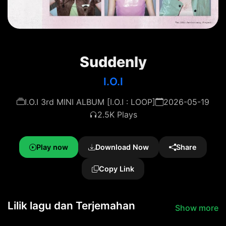
Suddenly
I.O.I
I.O.I 3rd MINI ALBUM [I.O.I : LOOP]
2026-05-19
2.5K Plays
Play now
Download Now
Share
Copy Link
Lilik lagu dan Terjemahan
Show more