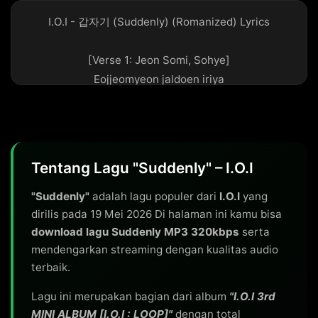
I.O.I - 갑자기 (Suddenly) (Romanized) Lyrics

[Verse 1: Jeon Somi, Sohye]

Eojjeomyeon jaldoen iriya

Ppalgan noeulbitcheoreom

Yeppeun neol bonaeya haetdeon

Geuttaega

Tentang Lagu "Suddenly" – I.O.I
[Pre-Chorus: Chungha, Yeonjung]

Meonameon huimihan gieok

"Suddenly"
adalah lagu populer dari
I.O.I
yang
Ijen nae mamsok neol jiwoya hana

dirilis pada 19 Mei 2026 Di halaman ini kamu bisa
download lagu Suddenly MP3 320kbps
serta
mendengarkan streaming dengan kualitas audio
[Chorus: Jeon Somi, Nayoung, Sejeong, Doyeon, 
terbaik.
(Chaeyeon)]

Jaryeogo nuwonneunde gapjagi

Lagu ini merupakan bagian dari album
"I.O.I 3rd
Neoe daehan saenggage jamgyeo

MINI ALBUM [I.O.I : LOOP]"
dengan total