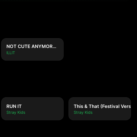
NOT CUTE ANYMORE (Sped Up ver.)
ILLIT
RUN IT
This & That (Festival Versio
Stray Kids
Stray Kids