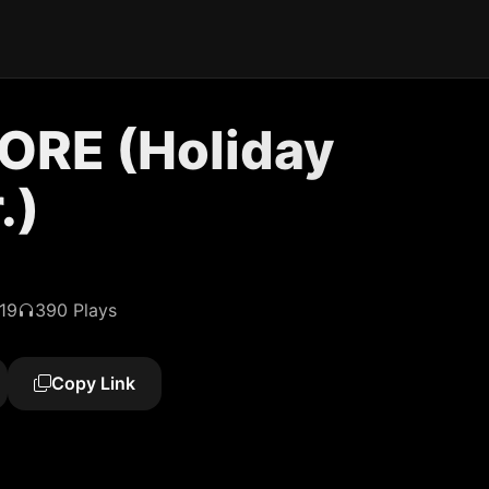
RE (Holiday
.)
19
390 Plays
Copy Link