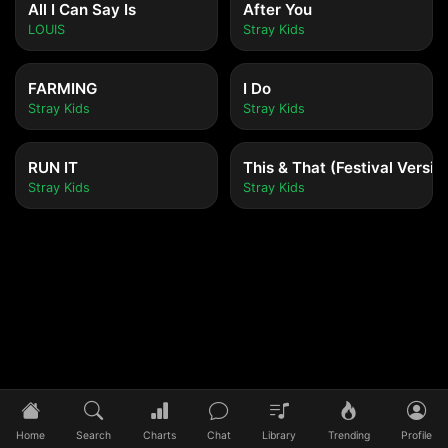
All I Can Say Is
After You
LOUIS
Stray Kids
FARMING
I Do
Stray Kids
Stray Kids
RUN IT
This & That (Festival Versio
Stray Kids
Stray Kids
Tidak ada lagu yang diputar
Pilih lagu untuk mulai mendengarkan
Home
Search
Charts
Chat
Library
Trending
Profile
0:00
/
0:00