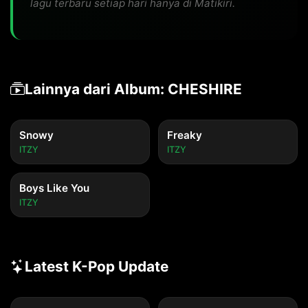
lagu terbaru setiap hari hanya di Matikiri.
Lainnya dari Album: CHESHIRE
Snowy
Freaky
ITZY
ITZY
Boys Like You
ITZY
Latest K-Pop Update