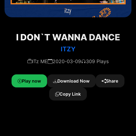
I DON`T WANNA DANCE
ITZY
ITz ME
2020-03-09
309 Plays
Play now
Download Now
Share
Copy Link