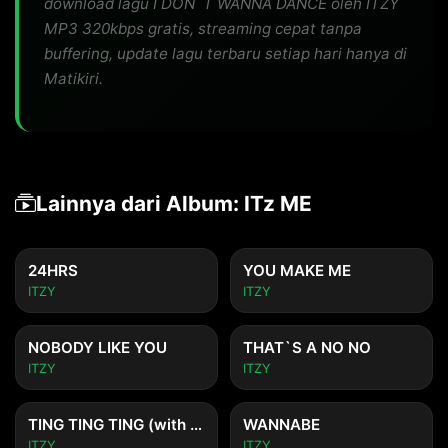
download lagu I DON`T WANNA DANCE oleh ITZY
MP3 320kbps gratis, streaming cepat tanpa
buffering, update lagu terbaru setiap hari hanya di
Matikiri.
Lainnya dari Album: ITz ME
24HRS
YOU MAKE ME
ITZY
ITZY
NOBODY LIKE YOU
THAT`S A NO NO
ITZY
ITZY
TING TING TING (with Oliver Heldens)
WANNABE
ITZY
ITZY