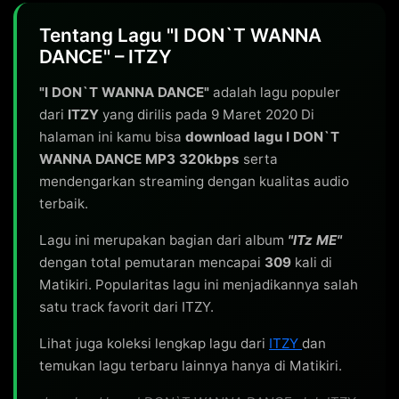
Tentang Lagu "I DON`T WANNA
DANCE" – ITZY
"I DON`T WANNA DANCE"
adalah lagu populer
dari
ITZY
yang dirilis pada 9 Maret 2020 Di
halaman ini kamu bisa
download lagu I DON`T
WANNA DANCE MP3 320kbps
serta
mendengarkan streaming dengan kualitas audio
terbaik.
Lagu ini merupakan bagian dari album
"ITz ME"
dengan total pemutaran mencapai
309
kali di
Matikiri. Popularitas lagu ini menjadikannya salah
satu track favorit dari ITZY.
Lihat juga koleksi lengkap lagu dari
ITZY
dan
temukan lagu terbaru lainnya hanya di Matikiri.