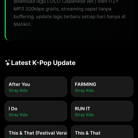
download lagu LOCO (Japanese ver.) oleh ITZY
MP3 320kbps gratis, streaming cepat tanpa
buffering, update lagu terbaru setiap hari hanya di
Matikiri.
Latest K-Pop Update
After You
FARMING
Stray Kids
Stray Kids
I Do
RUN IT
Stray Kids
Stray Kids
This & That (Festival Version)
This & That