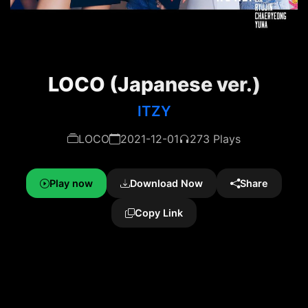
LOCO (Japanese ver.)
ITZY
LOCO
2021-12-01
273 Plays
Play now
Download Now
Share
Copy Link