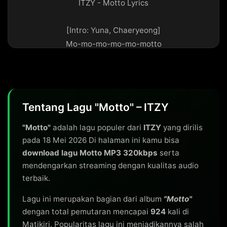
ITZY - Motto Lyrics

[Intro: Yuna, Chaeryeong]

Mo-mo-mo-mo-mo-motto

Mo-mo-mo-mo-mo-motto

Mo-mo-mo-mo-mo-motto

You are my motto

Tentang Lagu "Motto" – ITZY
[Verse 1: Lia, Yeji, Yuna]

두 눈을 감아 I can feel you by my side all the time

"Motto"
adalah lagu populer dari
ITZY
yang dirilis
Oh, yeah, eh

pada 18 Mei 2026 Di halaman ini kamu bisa
download lagu Motto MP3 320kbps
serta
Make me fearless, uh, 늘 소란한 어둠을 헤맬 때

mendengarkan streaming dengan kualitas audio
Got me in a trance 익숙한 너의 voice

terbaik.
[Refrain: Ryujin, Chaeryeong]

Lagu ini merupakan bagian dari album
"Motto"
운명처럼 fallin', 달라져 shift my callin'

dengan total pemutaran mencapai
924
kali di
I know that you feel it, too

Matikiri. Popularitas lagu ini menjadikannya salah