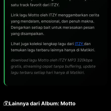
You gotta trust me baby, 기다려줘 you'll see

satu track favorit dari ITZY.
끝내 닿을 너란 꿈

Lirik lagu Motto oleh ITZY menggambarkan cerita
yang mendalam, emosional, dan penuh makna.
[Pre-Chorus: Yuna, Chaeryeong, Ryujin]

Dengarkan setiap bait untuk merasakan pesan
You are my wish, 날 이끌어

yang disampaikan.
You are the gleam, 날 일으켜

Lihat juga koleksi lengkap lagu dari
ITZY
dan
세상 끝에 서 있을 때

temukan lagu terbaru lainnya hanya di Matikiri.
Uh, 환히 나를 비춰

Take me to a better place

download lagu Motto oleh ITZY MP3 320kbps
이 결말 따윈 not afraid

gratis, streaming cepat tanpa buffering, update
Yeah I need you by my side

lagu terbaru setiap hari hanya di Matikiri.
Ready? Dive in

[Chorus: Yeji, Yuna, Lia, Ryujin]

Take my hand

Lainnya dari Album: Motto
Ain't, ain't nobody like you, you, you
