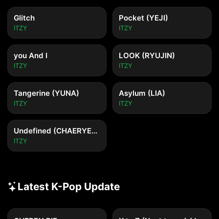
I wanna be the one

너를 향해 멈추지 않아, ah

Glitch
Pocket (YEJI)
Now I know

ITZY
ITZY
널, 널 닮아 눈부실 my everything

날 비춘 너

you And I
LOOK (RYUJIN)
Want you so bad 'cause you are my motto, oh

ITZY
ITZY
[Interlude]

Tangerine (YUNA)
Asylum (LIA)
ITZY
ITZY
Mo-mo-mo-mo-mo-motto

Mo-mo-mo-mo

Undefined (CHAERYEONG)
ITZY
[Verse 2: Yeji, Yuna, Chaeryeong]

너로 번져오는 delight (Delight)

끝이 어딘지는 몰라 (Yeah)

Latest K-Pop Update
망설이던 밤은 over (Yeah)

선명하게 빛나 clearly

뜨거운 숨이
