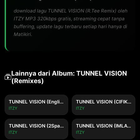
download lagu TUNNEL VISION (R.Tee Remix) oleh
ITZY MP3 320kbps gratis, streaming cepat tanpa
buffering, update lagu terbaru setiap hari hanya di
Matikiri.
Lainnya dari Album: TUNNEL VISION
(Remixes)
TUNNEL VISION (English Ver.)
TUNNEL VISION (CIFIKA Remix)
ITZY
ITZY
TUNNEL VISION (2Spade Remix)
TUNNEL VISION (IMLAY Remix)
ITZY
ITZY