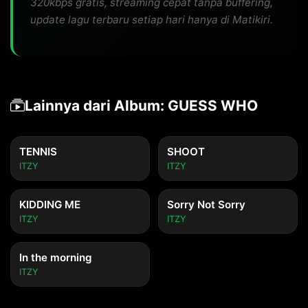
320kbps gratis, streaming cepat tanpa buffering,
update lagu terbaru setiap hari hanya di Matikiri.
Lainnya dari Album: GUESS WHO
TENNIS
SHOOT
ITZY
ITZY
KIDDING ME
Sorry Not Sorry
ITZY
ITZY
In the morning
ITZY