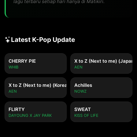
lagu terbaru setiap hari hanya di Matikiri.
Latest K-Pop Update
CHERRY PIE
X to Z (Next to me) (Japane
WHIB
AEN
X to Z (Next to me) (Korean ver.)
Achilles
AEN
NOWZ
FLIRTY
SWEAT
DAYOUNG X JAY PARK
KISS OF LIFE