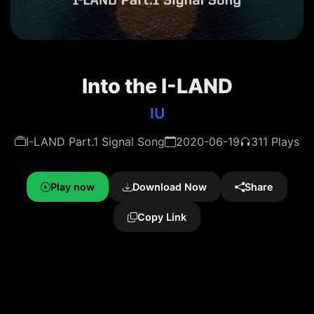
Into the I-LAND
IU
I-LAND Part.1 Signal Song
2020-06-19
311 Plays
Play now
Download Now
Share
Copy Link