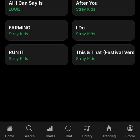
All I Can Say Is
After You
LOUIS
Stray Kids
FARMING
I Do
Stray Kids
Stray Kids
RUN IT
This & That (Festival Versio
Stray Kids
Stray Kids
Tidak ada lagu yang diputar
Pilih lagu untuk mulai mendengarkan
Home
Search
Charts
Chat
Library
Trending
Profile
0:00
/
0:00