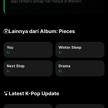
lagu terbaru setiap hari hanya di Matikiri.
Lainnya dari Album: Pieces
You
Winter Sleep
IU
IU
Next Stop
Drama
IU
IU
Latest K-Pop Update