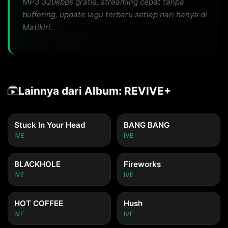
MP3 320kbps gratis, streaming cepat tanpa
buffering, update lagu terbaru setiap hari hanya di
Matikiri.
Lainnya dari Album: REVIVE+
Stuck In Your Head
BANG BANG
IVE
IVE
BLACKHOLE
Fireworks
IVE
IVE
HOT COFFEE
Hush
IVE
IVE