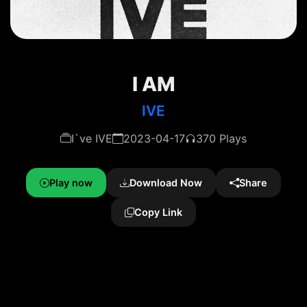
I AM
IVE
I`ve IVE
2023-04-17
370 Plays
Play now
Download Now
Share
Copy Link