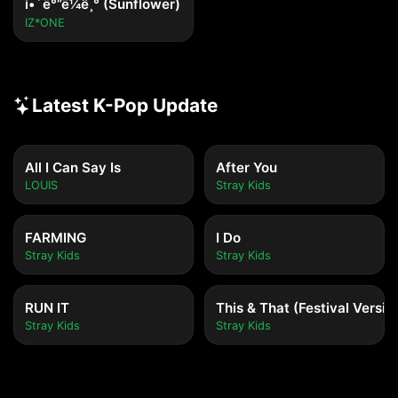
í•´ë°”ë¼ê¸° (Sunflower)
IZ*ONE
Latest K-Pop Update
All I Can Say Is
After You
LOUIS
Stray Kids
FARMING
I Do
Stray Kids
Stray Kids
RUN IT
This & That (Festival Versio
Stray Kids
Stray Kids