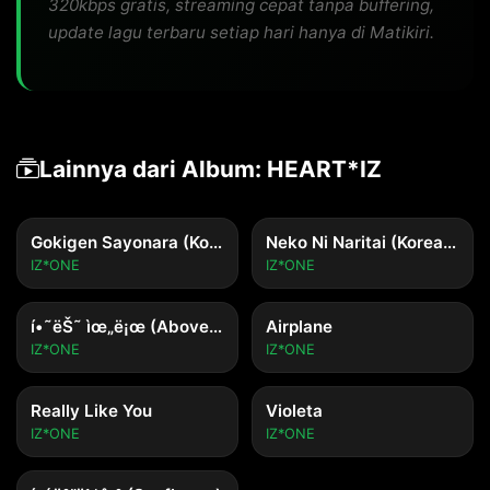
320kbps gratis, streaming cepat tanpa buffering,
update lagu terbaru setiap hari hanya di Matikiri.
Lainnya dari Album: HEART*IZ
Gokigen Sayonara (Korean Ver.)
Neko Ni Naritai (Korean Ver.)
IZ*ONE
IZ*ONE
í•˜ëŠ˜ ìœ„ë¡œ (Above the sky)
Airplane
IZ*ONE
IZ*ONE
Really Like You
Violeta
IZ*ONE
IZ*ONE