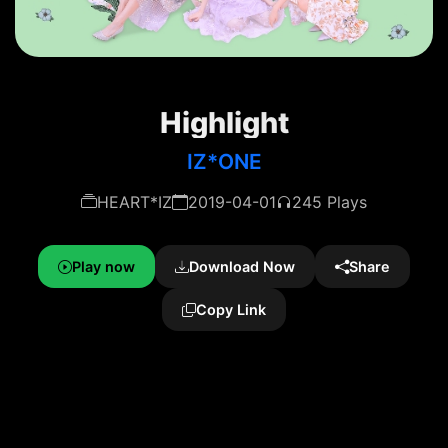
Highlight
IZ*ONE
HEART*IZ
2019-04-01
245 Plays
Play now
Download Now
Share
Copy Link