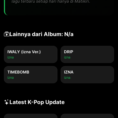
lagu terbaru setiap hari hanya di Matikiri.
Lainnya dari Album: N/a
IWALY (izna Ver.)
DRIP
izna
izna
TIMEBOMB
IZNA
izna
izna
Latest K-Pop Update