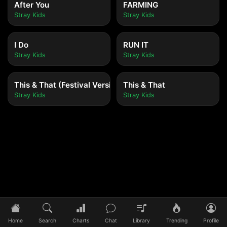
After You
FARMING
Stray Kids
Stray Kids
I Do
RUN IT
Stray Kids
Stray Kids
This & That (Festival Version)
This & That
Stray Kids
Stray Kids
Tidak ada lagu yang diputar
Pilih lagu untuk mulai mendengarkan
Home
Search
Charts
Chat
Library
Trending
Profile
0:00
/
0:00