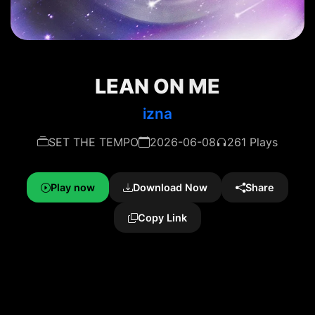
LEAN ON ME
izna
SET THE TEMPO
2026-06-08
261 Plays
Play now
Download Now
Share
Copy Link