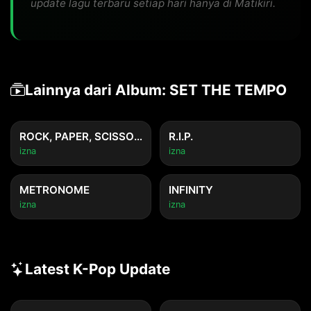
update lagu terbaru setiap hari hanya di Matikiri.
Lainnya dari Album: SET THE TEMPO
ROCK, PAPER, SCISSORS
R.I.P.
izna
izna
METRONOME
INFINITY
izna
izna
Latest K-Pop Update