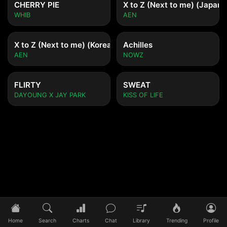
CHERRY PIE
X to Z (Next to me) (Japane
WHIB
AEN
X to Z (Next to me) (Korean ver.)
Achilles
AEN
NOWZ
FLIRTY
SWEAT
DAYOUNG X JAY PARK
KISS OF LIFE
Tidak ada lagu yang diputar
Pilih lagu untuk mulai mendengarkan
Home
Search
Charts
Chat
Library
Trending
Profile
0:00
/
0:00