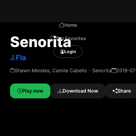
Home
Senorita
Top Favorites
Login
J.Fla
Shawn Mendes, Camila Cabello - Senorita
2019-07
Play now
Download Now
Share