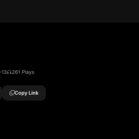
-13
261 Plays
Copy Link