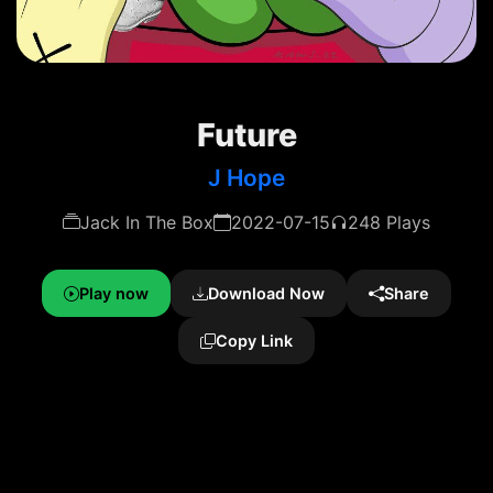
Future
J Hope
Jack In The Box
2022-07-15
248 Plays
Play now
Download Now
Share
Copy Link