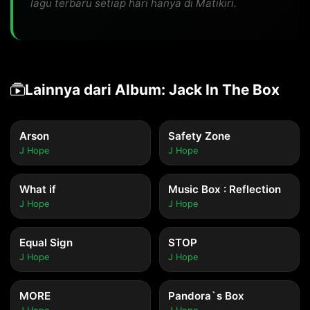
lagu terbaru setiap hari hanya di Matikiri.
Lainnya dari Album: Jack In The Box
Arson
Safety Zone
J Hope
J Hope
What if
Music Box : Reflection
J Hope
J Hope
Equal Sign
STOP
J Hope
J Hope
MORE
Pandora`s Box