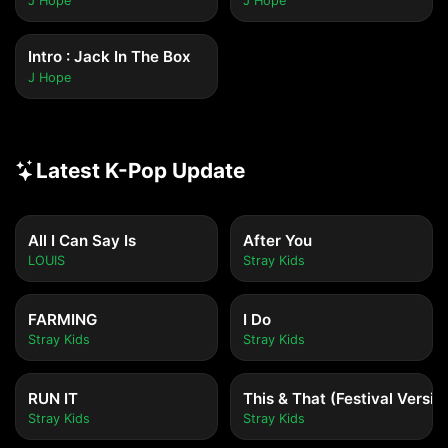
J Hope
J Hope
Intro : Jack In The Box
J Hope
Latest K-Pop Update
All I Can Say Is
After You
LOUIS
Stray Kids
FARMING
I Do
Stray Kids
Stray Kids
RUN IT
This & That (Festival Versio
Stray Kids
Stray Kids