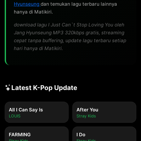
Hyunseung
dan temukan lagu terbaru lainnya
hanya di Matikiri.
download lagu I Just Can`t Stop Loving You oleh
Jang Hyunseung MP3 320kbps gratis, streaming
cepat tanpa buffering, update lagu terbaru setiap
hari hanya di Matikiri.
Latest K-Pop Update
All I Can Say Is
After You
LOUIS
Stray Kids
FARMING
I Do
Stray Kids
Stray Kids