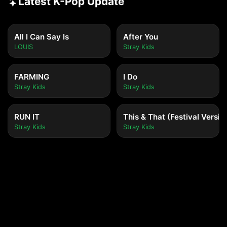
Latest K-Pop Update
All I Can Say Is
After You
LOUIS
Stray Kids
FARMING
I Do
Stray Kids
Stray Kids
RUN IT
This & That (Festival Versio
Stray Kids
Stray Kids