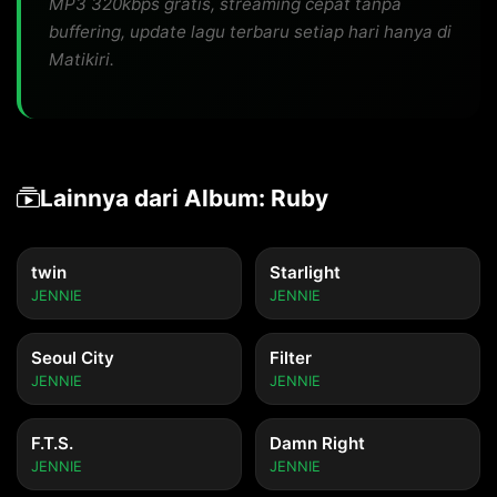
MP3 320kbps gratis, streaming cepat tanpa
buffering, update lagu terbaru setiap hari hanya di
Matikiri.
Lainnya dari Album: Ruby
twin
Starlight
JENNIE
JENNIE
Seoul City
Filter
JENNIE
JENNIE
F.T.S.
Damn Right
JENNIE
JENNIE