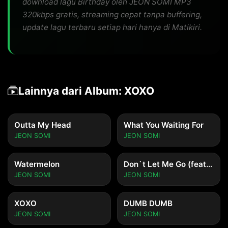
download lagu Birthday oleh JEON SOMI MP3
320kbps gratis, streaming cepat tanpa buffering,
update lagu terbaru setiap hari hanya di Matikiri.
Lainnya dari Album: XOXO
Outta My Head
What You Waiting For
JEON SOMI
JEON SOMI
Watermelon
Don`t Let Me Go (feat. GIRIBOY)
JEON SOMI
JEON SOMI
XOXO
DUMB DUMB
JEON SOMI
JEON SOMI