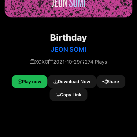
Birthday
JEON SOMI
XOXO
2021-10-29
274 Plays
Play now
Download Now
Share
Copy Link