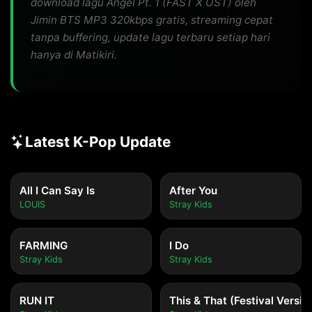
download lagu Angel Pt. 1 (FAST X OST) oleh
Jimin BTS MP3 320kbps gratis, streaming cepat
tanpa buffering, update lagu terbaru setiap hari
hanya di Matikiri.
Latest K-Pop Update
All I Can Say Is
After You
LOUIS
Stray Kids
FARMING
I Do
Stray Kids
Stray Kids
RUN IT
This & That (Festival Versio